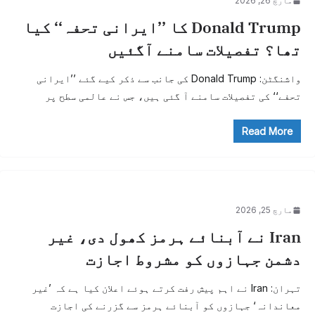
مارچ 26, 2026
Donald Trump کا ’’ایرانی تحفہ‘‘ کیا
تھا؟ تفصیلات سامنے آگئیں
واشنگٹن: Donald Trump کی جانب سے ذکر کیے گئے ’’ایرانی
تحفے‘‘ کی تفصیلات سامنے آ گئی ہیں، جس نے عالمی سطح پر
Read More
مارچ 25, 2026
Iran نے آبنائے ہرمز کھول دی، غیر
دشمن جہازوں کو مشروط اجازت
تہران: Iran نے اہم پیش رفت کرتے ہوئے اعلان کیا ہے کہ ’غیر
معاندانہ‘ جہازوں کو آبنائے ہرمز سے گزرنے کی اجازت