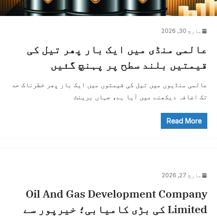
مارچ 30, 2026
عالمی منڈی میں ایک بار پھر تیل کی
قیمتیں بلند سطح پر پہنچ گئیں
عالمی منڈیوں میں تیل کی قیمتوں میں ایک بار پھر خطرناک حد
تک اضافہ دیکھنے میں آیا ہے، جہاں برینٹ
Read More
مارچ 27, 2026
Oil And Gas Development Company
Limited کی بڑی کامیابی؛ خیرپور سے