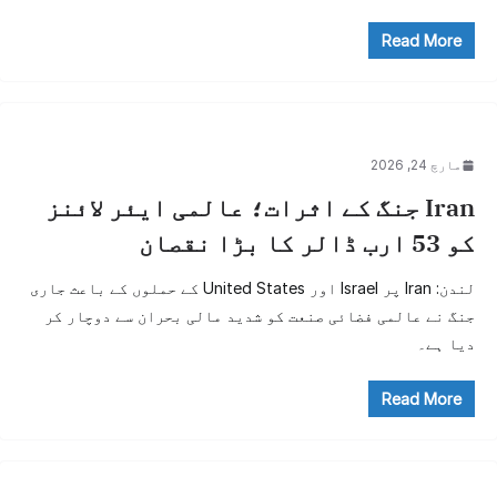
Read More
مارچ 24, 2026
Iran جنگ کے اثرات؛ عالمی ایئر لائنز
کو 53 ارب ڈالر کا بڑا نقصان
لندن: Iran پر Israel اور United States کے حملوں کے باعث جاری
جنگ نے عالمی فضائی صنعت کو شدید مالی بحران سے دوچار کر
دیا ہے۔
Read More