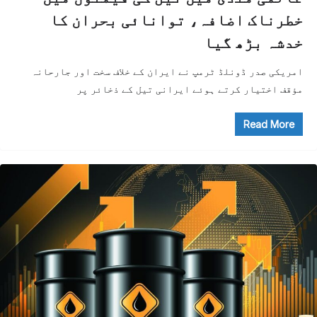
خطرناک اضافہ، توانائی بحران کا
خدشہ بڑھ گیا
امریکی صدر ڈونلڈ ٹرمپ نے ایران کے خلاف سخت اور جارحانہ
مؤقف اختیار کرتے ہوئے ایرانی تیل کے ذخائر پر
Read More