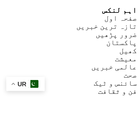
اہم لنکس
صفحہ اول
تازہ ترین خبریں
ضرور پڑھیں
پاکستان
کھیل
معیشت
عالمی خبریں
صحت
سائنس و ٹیک
UR
فن و ثقافت
ہمارے بارے میں
ایک آزاد ڈیجیٹل نیوز پلیٹ فارم جو پاکستان اور دنیا
بھر سے تیز، مستند اور غیر جانبدار خبریں فراہم کرتا