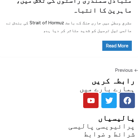
متبادل سمندری راستوں کی تلاش میں،
ماہرین کا انتباہ
مشرق وسطیٰ میں جاری جنگ کے باعث Strait of Hormuz کی بندش نے
عالمی تیل ترسیل کو شدید متاثر کر دیا ہے،
Read More
← Previous
رابطہ کریں
ہمارے بارے میں
پالیسیاں
پرائیویسی پالیسی
شرائط و ضوابط