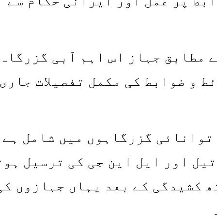
بط پر عمل اور ایرانی حکام سے
 مطابق جہاز اس اہم آبی گزرگاہ 
ط و ضوابط کی مکمل تفصیلات جاری
 توانائی گزرگاہوں میں شامل ہے
2 فیصد عالمی تیل اور ایل این جی کی ترسیل ہو
United اور Israel کے ساتھ کشیدگی کے بعد یہاں جہازوں ک