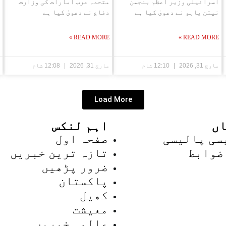
اسرائیلی وزیر اعظم بنجمن
متحدہ عرب امارات کی وزارت
نیتن یاہو نے دعویٰ کیا ہے
دفاع نے دعویٰ کیا ہے
READ MORE »
READ MORE »
مارچ 31, 2026
12:10 شام
مارچ 31, 2026
12:08 شام
Load More
ں
اہم لنکس
سی پالیسی
صفحہ اول
ضوابط
تازہ ترین خبریں
ضرور پڑھیں
پاکستان
کھیل
معیشت
عالمی خبریں