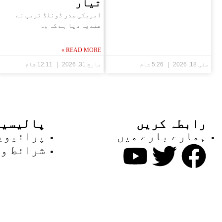
تیار
امریکی صدر ڈونلڈ ٹرمپ نے
عندیہ دیا ہے کہ وہ
READ MORE »
مئی 18, 2026
5:26 شام
مارچ 31, 2026
12:11 شام
رابطہ کریں
پالیسیا
ہمارے بارے میں
پرائیوی
شرائط و 