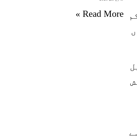
Read More »
جو کم
رف 5 جہازوں
ل
یش
کی جانب سے