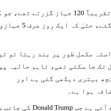
رپورٹس کے مطابق پہلے روزانہ تقریباً 120 جہاز گزرتے تھے، 
ہو کر چند جہازوں تک محدود ہو گئے، حتیٰ کہ ایک روز ص
استہ مکمل طور پر بند رہتا تو تی
 ڈالر فی بیرل تک جا سکتی تھی، تاہم حالیہ پ
چھ بہتری دیکھی گئی ہے اور
افہ ہوا ہے۔
یہ پیش رفت ایسے وقت میں سامنے آئی ہے جب Donald Trump 