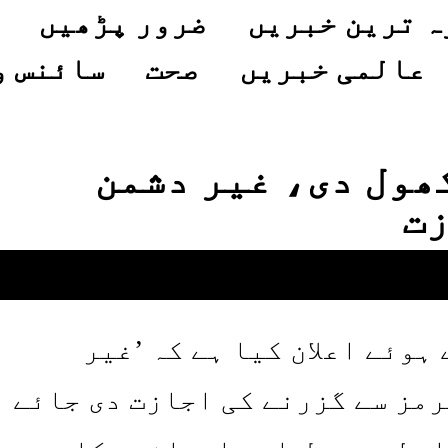
ہ ترین خبریں
ضرور پڑھیں
عالمی خبریں
صحت
سائنس و
 کھول دی، غیر دشمن
زت
ت کرتے ہوئے اعلان کیا ہے کہ ’غیر
مز سے گزرنے کی اجازت دی جائے