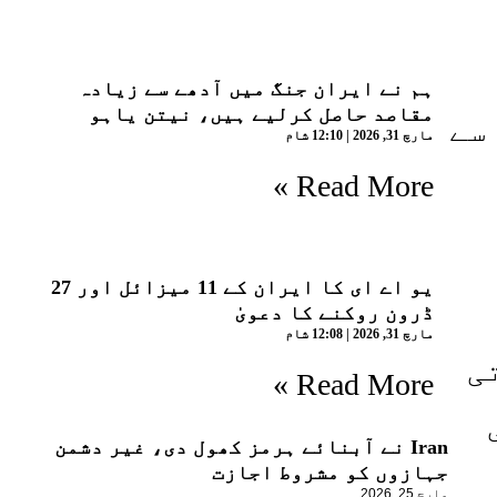
ہم نے ایران جنگ میں آدھے سے زیادہ
مقاصد حاصل کرلیے ہیں، نیتن یاہو
سے
مارچ 31, 2026
12:10 شام
Read More »
یو اے ای کا ایران کے 11 میزائل اور 27
ڈرون روکنے کا دعویٰ
مارچ 31, 2026
12:08 شام
تی
Read More »
ی
Iran نے آبنائے ہرمز کھول دی، غیر دشمن
جہازوں کو مشروط اجازت
مارچ 25, 2026