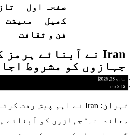
صفحہ اول
تاز
کھیل
معیشت
فن و ثقافت
Iran نے آبنائے ہرمز
جہازوں کو مشروط اجا
مارچ 25, 2026
3:13 شام
تہران: Iran نے اہم پیش رف
معاندانہ‘ جہازوں کو آبنائے ہر