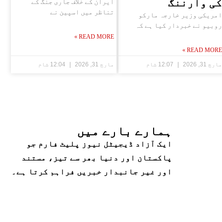
کی وارننگ
ایران کے خلاف جاری جنگ کے
تناظر میں اسپین نے
امریکی وزیر خارجہ مارکو
روبیو نے خبردار کیا ہے کہ
READ MORE »
READ MORE »
مارچ 31, 2026
12:07 شام
مارچ 31, 2026
12:04 شام
ہمارے بارے میں
ایک آزاد ڈیجیٹل نیوز پلیٹ فارم جو
پاکستان اور دنیا بھر سے تیز، مستند
اور غیر جانبدار خبریں فراہم کرتا ہے۔