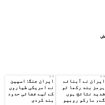
ض
ایران نے آبنائے
ایران جنگ: اسپین
ہرمز بند رکھا تو
نے امریکی طیاروں
شدید نتائج ہوں
کے لیے فضائی حدود
گے، مارکو روبیو
بند کردی