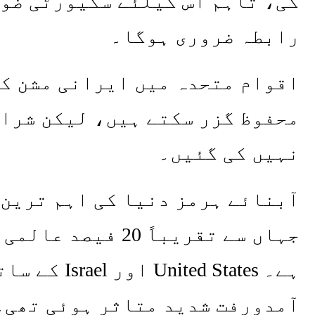
گی، تاہم اس کیلئے سکیورٹی ضوا
رابطہ ضروری ہوگا۔
اقوام متحدہ میں ایرانی مشن کے
محفوظ گزر سکتے ہیں، لیکن شرائ
نہیں کی گئیں۔
آبنائے ہرمز دنیا کی اہم ترین
جہاں سے تقریباً 0
ہے۔  States
آمدورفت شدید متاثر ہوئی تھی۔