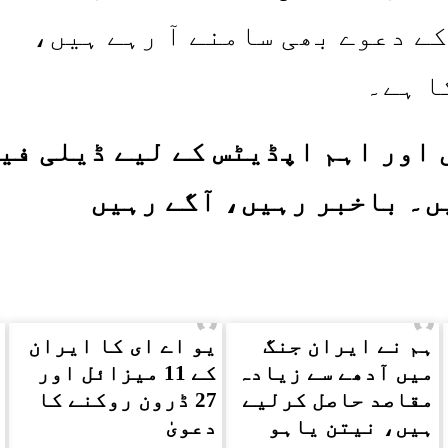
ے دعوے بھی سامنے آ رہے ہیں،
ا ہے۔
اور اہم اپڈیٹس کے لیے ڈیلی فی
ں۔ باخبر رہیں، آگے رہیں
ہم نے ایران جنگ
یو اے ای کا ایران
میں آدھے سے زیادہ
کے 11 میزائل اور
مقاصد حاصل کرلیے
27 ڈرون روکنے کا
ہیں، نیتن یاہو
دعویٰ