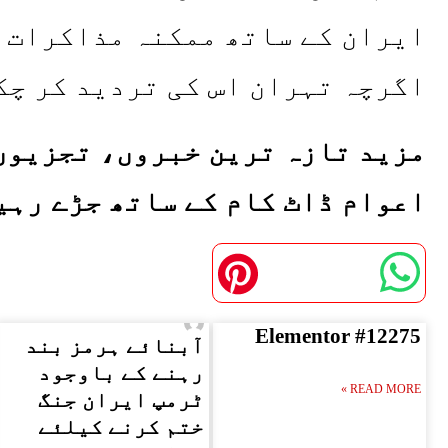
ایران کے ساتھ ممکنہ مذاکرات ک
اگرچہ تہران اس کی تردید کر چک
مزید تازہ ترین خبروں، تجزیوں 
اعوام ڈاٹ کام کے ساتھ جڑے رہی
Elementor #12275
آبنائے ہرمز بند
رہنے کے باوجود
READ MORE »
ٹرمپ ایران جنگ
ختم کرنے کیلئے