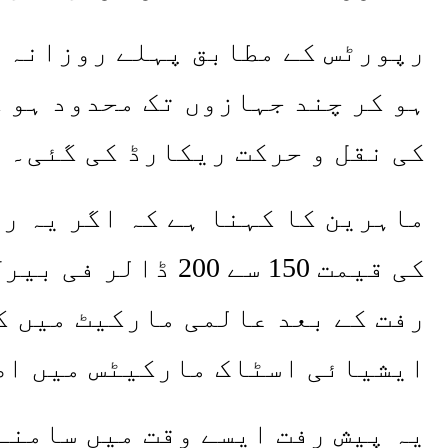
کی نقل و حرکت ریکارڈ کی گئی۔
ماہرین کا کہنا ہے کہ اگر یہ ر
کی قیمت 150 سے 200
رفت کے بعد عالمی مارکیٹ میں ک
ایشیائی اسٹاک مارکیٹس میں اض