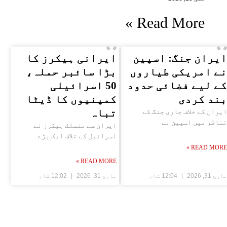
Read More »
ایران جنگ: اسپین
ایرانی ہیکرز کا
نے امریکی طیاروں
بڑا سائبر حملہ،
کے لیے فضائی حدود
50 اسرائیلی
بند کردی
کمپنیوں کا ڈیٹا
تباہ
ایران کے خلاف جاری جنگ کے
تناظر میں اسپین نے
ایران سے منسلک ہیکرز نے
اسرائیل کے خلاف ایک بڑے
READ MORE »
READ MORE »
مارچ 31, 2026
12:04 شام
مارچ 31, 2026
12:02 شام