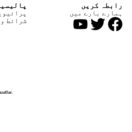
رابطہ کریں
پالیسیا
ہمارے بارے میں
پرائیوی
شرائط و 
zaffar
.