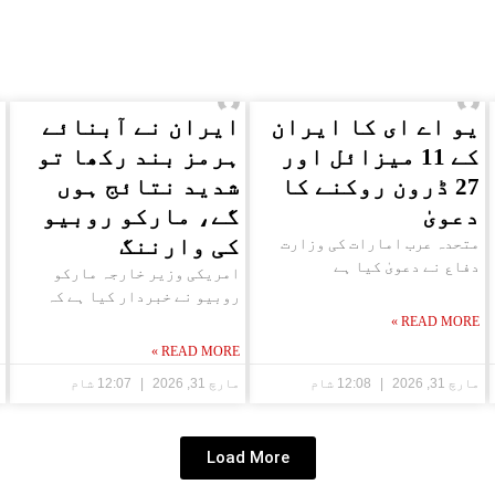
یو اے ای کا ایران
ایران نے آبنائے
کے 11 میزائل اور
ہرمز بند رکھا تو
27 ڈرون روکنے کا
شدید نتائج ہوں
دعویٰ
گے، مارکو روبیو
کی وارننگ
متحدہ عرب امارات کی وزارت
دفاع نے دعویٰ کیا ہے
امریکی وزیر خارجہ مارکو
روبیو نے خبردار کیا ہے کہ
READ MORE »
READ MORE »
مارچ 31, 2026
12:08 شام
مارچ 31, 2026
12:07 شام
Load More