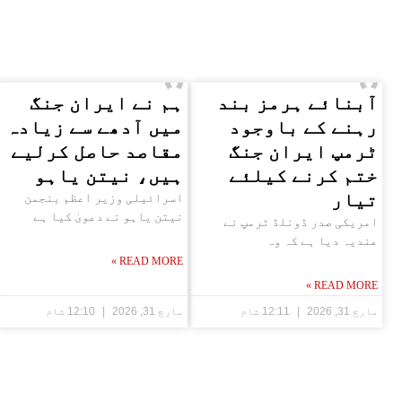
آبنائے ہرمز بند
ہم نے ایران جنگ
رہنے کے باوجود
میں آدھے سے زیادہ
ٹرمپ ایران جنگ
مقاصد حاصل کرلیے
ختم کرنے کیلئے
ہیں، نیتن یاہو
تیار
اسرائیلی وزیر اعظم بنجمن
نیتن یاہو نے دعویٰ کیا ہے
امریکی صدر ڈونلڈ ٹرمپ نے
عندیہ دیا ہے کہ وہ
READ MORE »
READ MORE »
مارچ 31, 2026
12:11 شام
مارچ 31, 2026
12:10 شام