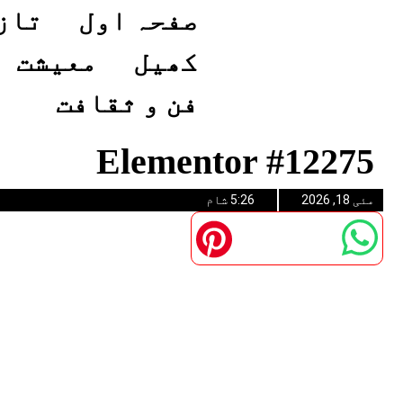
صفحہ اول
تاز
کھیل
معیشت
فن و ثقافت
Elementor #12275
مئی 18, 2026
5:26 شام