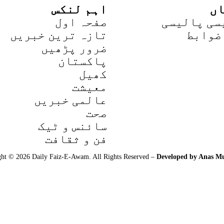
ں
اہم لنکس
سی پالیسی
صفحہ اول
ضوابط
تازہ ترین خبریں
ضرور پڑھیں
پاکستان
کھیل
معیشت
عالمی خبریں
صحت
سائنس و ٹیک
فن و ثقافت
ht © 2026 Daily Faiz-E-Awam. All Rights Reserved –
Developed by
Anas Mu