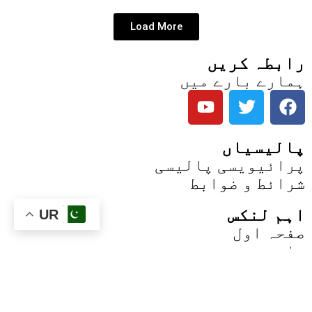
Load More
رابطہ کریں
ہمارے بارے میں
پالیسیاں
پرائیویسی پالیسی
شرائط و ضوابط
اہم لنکس
UR
صفحہ اول
تازہ ترین خبریں
ضرور پڑھیں
پاکستان
کھیل