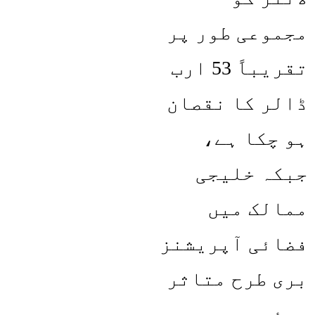
مجموعی طور پر
تقریباً 53 ارب
ڈالر کا نقصان
ہو چکا ہے،
جبکہ خلیجی
ممالک میں
فضائی آپریشنز
بری طرح متاثر
ہوئے ہیں۔