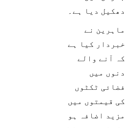
دھکیل دیا ہے۔
ماہرین نے
خبردار کیا ہے
کہ آنے والے
دنوں میں
فضائی ٹکٹوں
کی قیمتوں میں
مزید اضافہ ہو