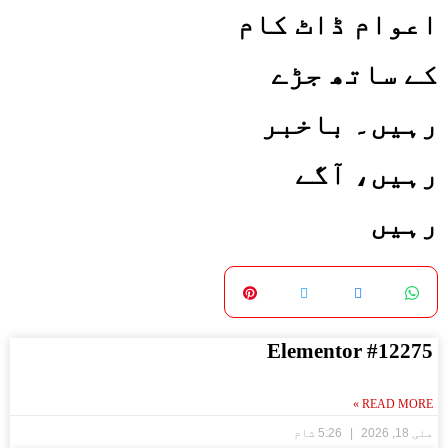
اعوام ڈاٹ کام
کے ساتھ جڑے
رہیں۔ باخبر
رہیں، آگے
رہیں
Elementor #12275
READ MORE »
مئی 18, 2026
5:26 شام