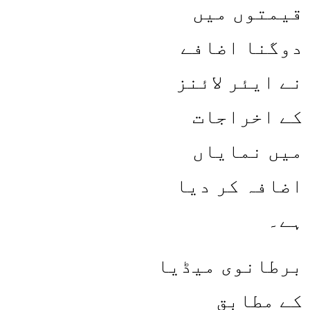
قیمتوں میں
دوگنا اضافے
نے ایئر لائنز
کے اخراجات
میں نمایاں
اضافہ کر دیا
ہے۔
برطانوی میڈیا
کے مطابق