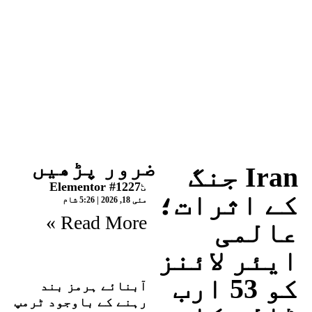
ضرور پڑھیں
Iran جنگ
Elementor #12275
کے اثرات؛
مئی 18, 2026
5:26 شام
Read More »
عالمی
ایئر لائنز
کو 53 ارب
آبنائے ہرمز بند
رہنے کے باوجود ٹرمپ