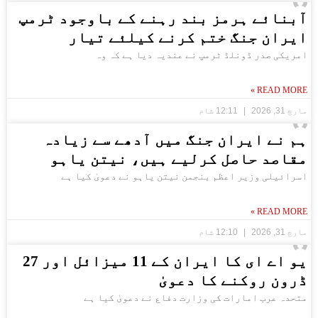
آبنائے ہرمز بند رہنے کے باوجود ٹرمپ
ایران جنگ ختم کرنے کیلئے تیار
امریکی صدر ڈونلڈ ٹرمپ نے عندیہ دیا ہے کہ وہ
READ MORE »
مارچ 31, 2026
12:11 شام
ہم نے ایران جنگ میں آدھے سے زیادہ
مقاصد حاصل کرلیے ہیں، نیتن یاہو
اسرائیلی وزیر اعظم بنجمن نیتن یاہو نے دعویٰ کیا ہے
READ MORE »
مارچ 31, 2026
12:10 شام
یو اے ای کا ایران کے 11 میزائل اور 27
ڈرون روکنے کا دعویٰ
متحدہ عرب امارات کی وزارت دفاع نے دعویٰ کیا ہے