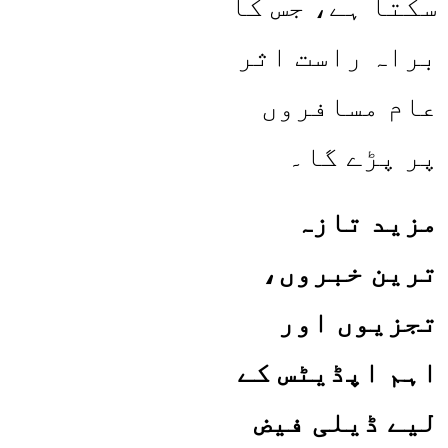
سکتا ہے، جس کا
براہ راست اثر
عام مسافروں
پر پڑے گا۔
مزید تازہ
ترین خبروں،
تجزیوں اور
اہم اپڈیٹس کے
لیے ڈیلی فیض