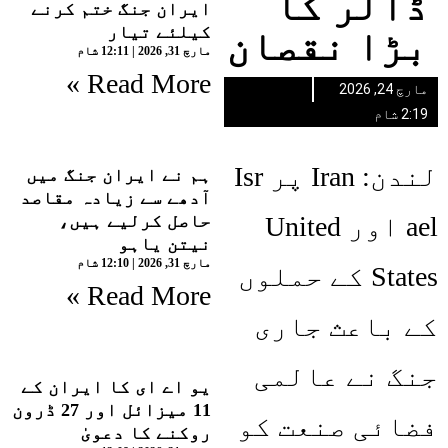
ڈالر کا
ایران جنگ ختم کرنے
کیلئے تیار
بڑا نقصان
مارچ 31, 2026
12:11 شام
Read More »
مارچ 24, 2026
2:19 شام
لندن: Iran پر Isr
ہم نے ایران جنگ میں
آدھے سے زیادہ مقاصد
ael اور United
حاصل کرلیے ہیں،
نیتن یاہو
مارچ 31, 2026
12:10 شام
States کے حملوں
Read More »
کے باعث جاری
جنگ نے عالمی
یو اے ای کا ایران کے
11 میزائل اور 27 ڈرون
فضائی صنعت کو
روکنے کا دعویٰ