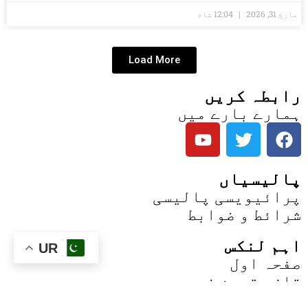
مارچ 31, 2026
12:04 شام
Load More
رابطہ کریں
ہمارے بارے میں
پالیسیاں
پرائیویسی پالیسی
شرائط و ضوابط
اہم لنکس
UR
صفحہ اول
تازہ ترین خبریں
ضرور پڑھیں