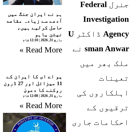
جنرل
Federal
ہم نے ایران جنگ میں
Investigation
آدھے سے زیادہ مقاصد
حاصل کرلیے ہیں،
Agency
ڈاکٹر
U
نیتن یاہو
مارچ 31, 2026
12:10 شام
sman Anwar
نے
Read More »
ملک بھر میں
تعینات
یو اے ای کا ایران کے
11 میزائل اور 27 ڈرون
روکنے کا دعویٰ
اہلکاروں کی
مارچ 31, 2026
12:08 شام
Read More »
ترقیوں کے
احکامات جاری