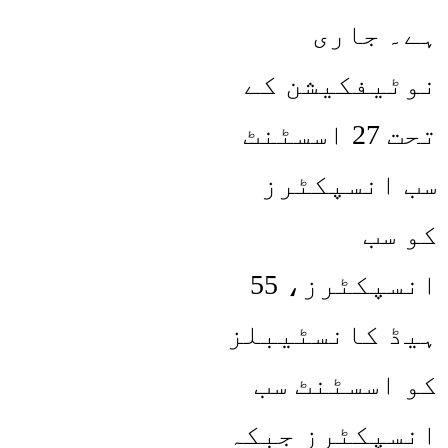
ہے۔ جاری
نوٹیفکیشن کے
تحت 27 اسسٹنٹ
سب انسپکٹرز
کو سب
انسپکٹرز، 55
ہیڈ کانسٹیبلز
کو اسسٹنٹ سب
انسپکٹرز جبکہ