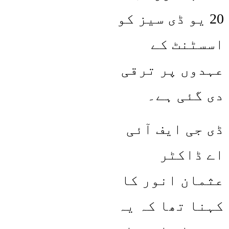
20 یو ڈی سیز کو
اسسٹنٹ کے
عہدوں پر ترقی
دی گئی ہے۔
ڈی جی ایف آئی
اے ڈاکٹر
عثمان انور کا
کہنا تھا کہ یہ