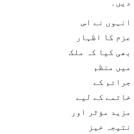
دیں۔
انہوں نے اس
عزم کا اظہار
بھی کیا کہ ملک
میں منظم
جرائم کے
خاتمے کے لیے
مزید مؤثر اور
نتیجہ خیز