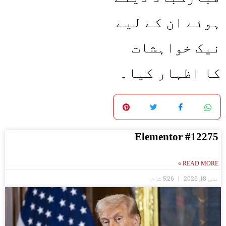
ہوئے ان کے لیے
نیک خواہشات
کا اظہار کیا۔
Elementor #12275
READ MORE »
مئی 18, 2026
5:26 شام