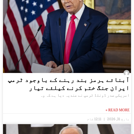
آبنائے ہرمز بند رہنے کے باوجود ٹرمپ
ایران جنگ ختم کرنے کیلئے تیار
امریکی صدر ڈونلڈ ٹرمپ نے عندیہ دیا ہے کہ وہ
READ MORE »
مارچ 31, 2026
12:11 شام