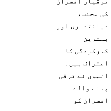
ترقیاں افسران
کی محنت،
دیانتداری اور
بہترین
کارکردگی کا
اعتراف ہیں۔
انہوں نے ترقی
پانے والے
افسران کو