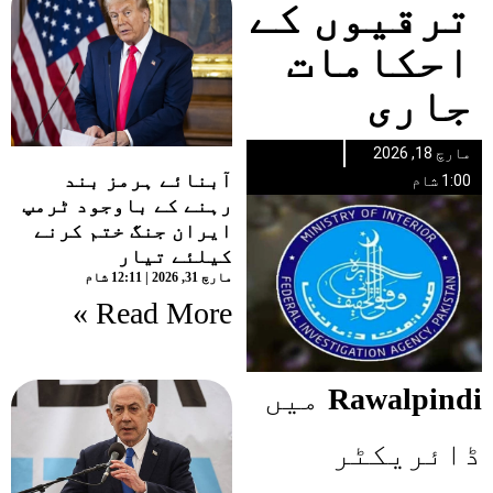
ترقیوں کے
احکامات
جاری
مارچ 18, 2026
آبنائے ہرمز بند
1:00 شام
رہنے کے باوجود ٹرمپ
ایران جنگ ختم کرنے
کیلئے تیار
مارچ 31, 2026
12:11 شام
Read More »
Rawalpindi
میں
ڈائریکٹر