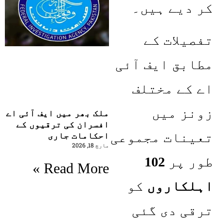
کر دیے ہیں۔
تفصیلات کے
مطابق ایف آئی
اے کے مختلف
زونز میں
ملک بھر میں ایف آئی اے
افسران کی ترقیوں کے
تعینات مجموعی
احکامات جاری
مارچ 18, 2026
طور پر
102
Read More »
اہلکاروں
کو
ترقی دی گئی