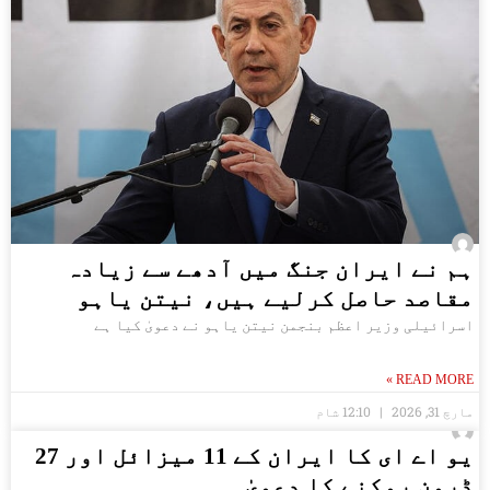
ہم نے ایران جنگ میں آدھے سے زیادہ
مقاصد حاصل کرلیے ہیں، نیتن یاہو
اسرائیلی وزیر اعظم بنجمن نیتن یاہو نے دعویٰ کیا ہے
READ MORE »
مارچ 31, 2026
12:10 شام
یو اے ای کا ایران کے 11 میزائل اور 27
ڈرون روکنے کا دعویٰ