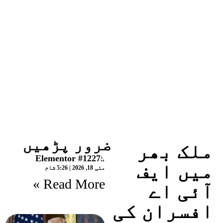
ضرور پڑھیں
ملک بھر
Elementor #12275
میں ایف
مئی 18, 2026
5:26 شام
Read More »
آئی اے
افسران کی