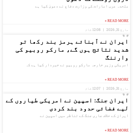
متحدہ عرب امارات کی وزارت دفاع نے دعویٰ کیا ہے
READ MORE »
مارچ 31, 2026
12:08 شام
ایران نے آبنائے ہرمز بند رکھا تو
شدید نتائج ہوں گے، مارکو روبیو کی
وارننگ
امریکی وزیر خارجہ مارکو روبیو نے خبردار کیا ہے کہ
READ MORE »
مارچ 31, 2026
12:07 شام
ایران جنگ: اسپین نے امریکی طیاروں کے
لیے فضائی حدود بند کردی
ایران کے خلاف جاری جنگ کے تناظر میں اسپین نے
READ MORE »