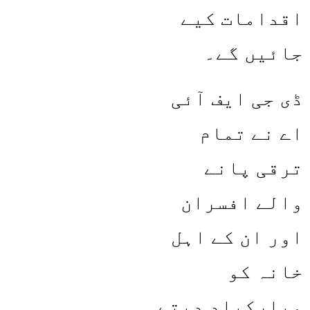
اقدامات کیے
جائیں گے۔
ڈی جی ایف آئی
اے نے تمام
ترقی پانے
والے افسران
اور ان کے اہل
خانہ کو
مبارکباد دیتے