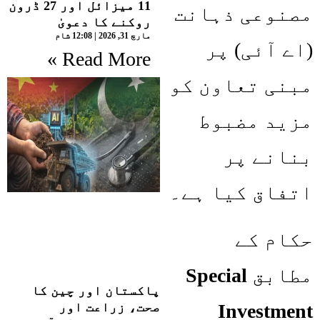
11 میزائل اور 27 ڈرون
مصنوعی ذہانت
روکنے کا دعویٰ
مارچ 31, 2026
12:08 شام
(اے آئی) پر
Read More »
مبنی تعاون کو
مزید مضبوط
بنانے پر
اتفاق کیا ہے۔
حکام کے
مطابق
Special
پاکستان اور چین کا
صحت، زراعت اور
Investment