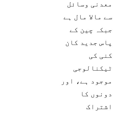
معدنی وسائل
سے مالا مال ہے
جبکہ چین کے
پاس جدید کان
کنی کی
ٹیکنالوجی
موجود ہے، اور
دونوں کا
اشتراک