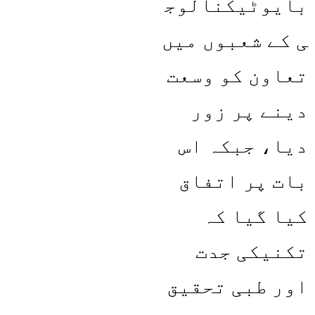
بایوٹیکنالوج
ی کے شعبوں میں
تعاون کو وسعت
دینے پر زور
دیا، جبکہ اس
بات پر اتفاق
کیا گیا کہ
تکنیکی جدت
اور طبی تحقیق