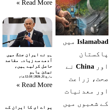
Read More »
Islamabad
میں
پاکستان
ہم نے ایران جنگ میں
آدھے سے زیادہ مقاصد
اور
China
نے
حاصل کرلیے ہیں،
نیتن یاہو
صحت، زراعت
مارچ 31, 2026
12:10 شام
Read More »
اور معدنیات
کے شعبوں میں
یو اے ای کا ایران کے