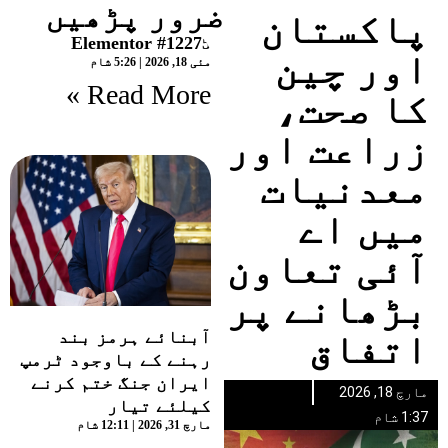
ضرور پڑھیں
پاکستان
Elementor #12275
اور چین
مئی 18, 2026
5:26 شام
Read More »
کا صحت،
زراعت اور
معدنیات
میں اے
آئی تعاون
بڑھانے پر
آبنائے ہرمز بند
اتفاق
رہنے کے باوجود ٹرمپ
ایران جنگ ختم کرنے
مارچ 18, 2026
کیلئے تیار
1:37 شام
مارچ 31, 2026
12:11 شام