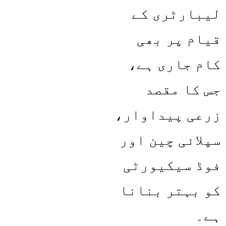
لیبارٹری کے
قیام پر بھی
کام جاری ہے،
جس کا مقصد
زرعی پیداوار،
سپلائی چین اور
فوڈ سیکیورٹی
کو بہتر بنانا
ہے۔