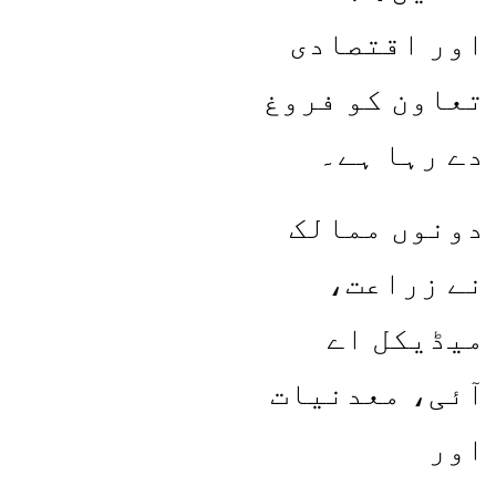
اور اقتصادی
تعاون کو فروغ
دے رہا ہے۔
دونوں ممالک
نے زراعت،
میڈیکل اے
آئی، معدنیات
اور