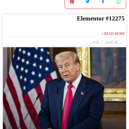
Elementor #12275
READ MORE »
مئی 18, 2026
5:26 شام