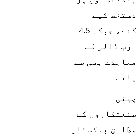
دستخط کیے
گئے، جبکہ 4.5
ارب ڈالر کے
معاہدے بھی طے
پائے۔
چینی
صنعتکاروں کے
مطابق پاکستان