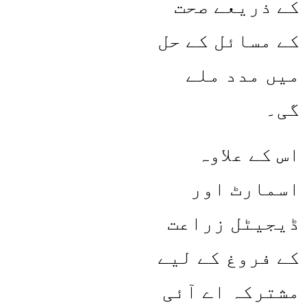
کے ذریعے صحت
کے مسائل کے حل
میں مدد ملے
گی۔
اس کے علاوہ
اسمارٹ اور
ڈیجیٹل زراعت
کے فروغ کے لیے
مشترکہ اے آئی