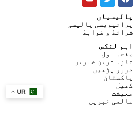
پالیسیاں
پرائیویسی پالیسی
شرائط و ضوابط
اہم لنکس
صفحہ اول
تازہ ترین خبریں
ضرور پڑھیں
پاکستان
کھیل
UR
معیشت
عالمی خبریں
صحت
سائنس و ٹیک
فن و ثقافت