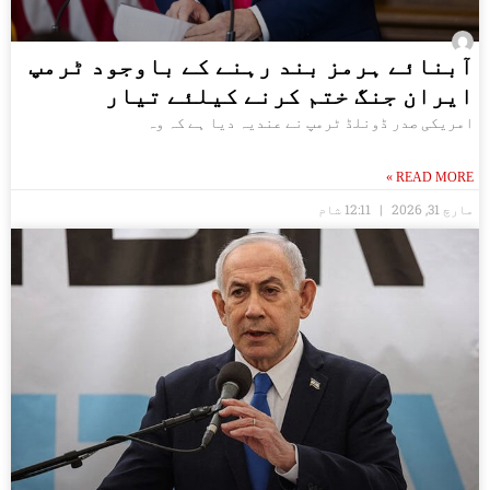
آبنائے ہرمز بند رہنے کے باوجود ٹرمپ
ایران جنگ ختم کرنے کیلئے تیار
امریکی صدر ڈونلڈ ٹرمپ نے عندیہ دیا ہے کہ وہ
READ MORE »
مارچ 31, 2026
12:11 شام