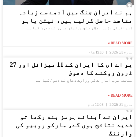
ہم نے ایران جنگ میں آدھے سے زیادہ
مقاصد حاصل کرلیے ہیں، نیتن یاہو
اسرائیلی وزیر اعظم بنجمن نیتن یاہو نے دعویٰ کیا ہے
READ MORE »
مارچ 31, 2026
12:10 شام
یو اے ای کا ایران کے 11 میزائل اور 27
ڈرون روکنے کا دعویٰ
متحدہ عرب امارات کی وزارت دفاع نے دعویٰ کیا ہے
READ MORE »
مارچ 31, 2026
12:08 شام
ایران نے آبنائے ہرمز بند رکھا تو
شدید نتائج ہوں گے، مارکو روبیو کی
وارننگ