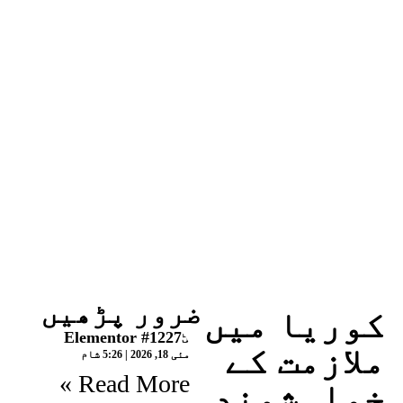
ضرور پڑھیں
کوریا میں
Elementor #12275
ملازمت کے
مئی 18, 2026
5:26 شام
Read More »
خواہشمند