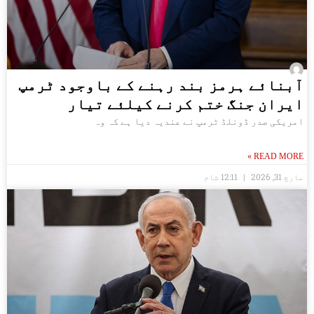
آبنائے ہرمز بند رہنے کے باوجود ٹرمپ
ایران جنگ ختم کرنے کیلئے تیار
امریکی صدر ڈونلڈ ٹرمپ نے عندیہ دیا ہے کہ وہ
READ MORE »
مارچ 31, 2026
12:11 شام