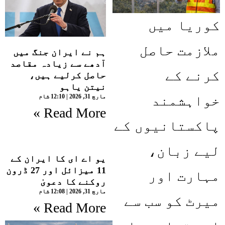
کوریا میں
ملازمت حاصل
ہم نے ایران جنگ میں
آدھے سے زیادہ مقاصد
کرنے کے
حاصل کرلیے ہیں،
نیتن یاہو
خواہشمند
مارچ 31, 2026
12:10 شام
Read More »
پاکستانیوں کے
لیے زبان،
یو اے ای کا ایران کے
11 میزائل اور 27 ڈرون
مہارت اور
روکنے کا دعویٰ
مارچ 31, 2026
12:08 شام
میرٹ کو سب سے
Read More »