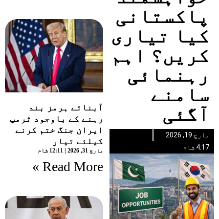
پاکستانی
کیا تیاری
کریں؟ اہم
رہنمائی
سامنے
آبنائے ہرمز بند
آگئی
رہنے کے باوجود ٹرمپ
ایران جنگ ختم کرنے
مارچ 19, 2026
کیلئے تیار
4:17 شام
مارچ 31, 2026
12:11 شام
Read More »