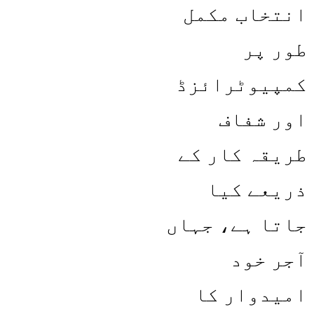
انتخاب مکمل
طور پر
کمپیوٹرائزڈ
اور شفاف
طریقہ کار کے
ذریعے کیا
جاتا ہے، جہاں
آجر خود
امیدوار کا