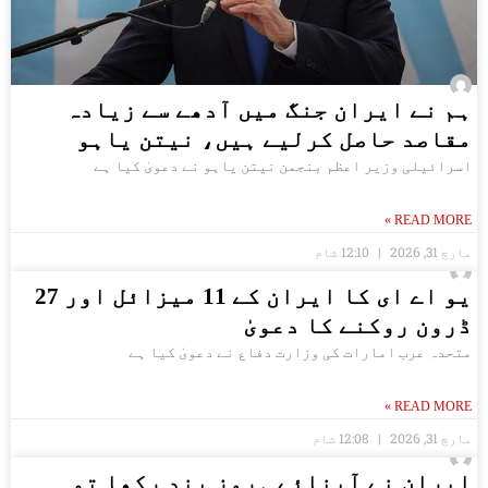
ہم نے ایران جنگ میں آدھے سے زیادہ
مقاصد حاصل کرلیے ہیں، نیتن یاہو
اسرائیلی وزیر اعظم بنجمن نیتن یاہو نے دعویٰ کیا ہے
READ MORE »
مارچ 31, 2026
12:10 شام
یو اے ای کا ایران کے 11 میزائل اور 27
ڈرون روکنے کا دعویٰ
متحدہ عرب امارات کی وزارت دفاع نے دعویٰ کیا ہے
READ MORE »
مارچ 31, 2026
12:08 شام
ایران نے آبنائے ہرمز بند رکھا تو