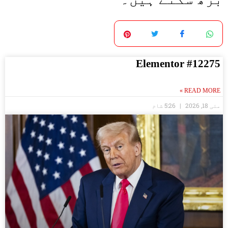
Elementor #12275
READ MORE »
مئی 18, 2026
5:26 شام