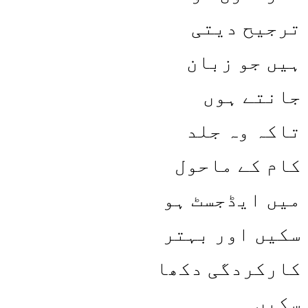
ترجیح دیتی
ہیں جو زبان
جانتے ہوں
تاکہ وہ جلد
کام کے ماحول
میں ایڈجسٹ ہو
سکیں اور بہتر
کارکردگی دکھا
سکیں۔