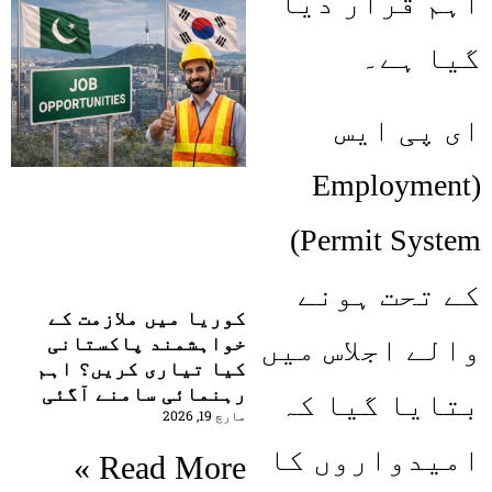
اہم قرار دیا
گیا ہے۔
ای پی ایس
(Employment
Permit System)
کے تحت ہونے
کوریا میں ملازمت کے
خواہشمند پاکستانی
والے اجلاس میں
کیا تیاری کریں؟ اہم
رہنمائی سامنے آگئی
بتایا گیا کہ
مارچ 19, 2026
امیدواروں کا
Read More »