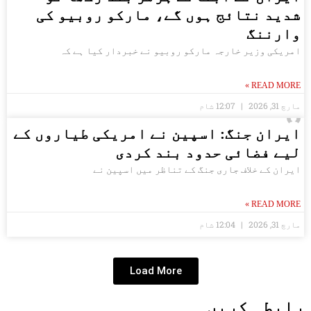
شدید نتائج ہوں گے، مارکو روبیو کی
وارننگ
امریکی وزیر خارجہ مارکو روبیو نے خبردار کیا ہے کہ
READ MORE »
مارچ 31, 2026
12:07 شام
ایران جنگ: اسپین نے امریکی طیاروں کے
لیے فضائی حدود بند کردی
ایران کے خلاف جاری جنگ کے تناظر میں اسپین نے
READ MORE »
مارچ 31, 2026
12:04 شام
Load More
رابطہ کریں