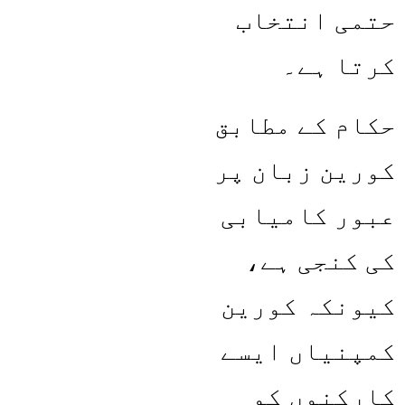
حتمی انتخاب
کرتا ہے۔
حکام کے مطابق
کورین زبان پر
عبور کامیابی
کی کنجی ہے،
کیونکہ کورین
کمپنیاں ایسے
کارکنوں کو