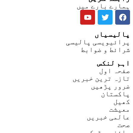
ہمارے بارے میں
پالیسیاں
پرائیویسی پالیسی
شرائط و ضوابط
اہم لنکس
صفحہ اول
تازہ ترین خبریں
ضرور پڑھیں
پاکستان
کھیل
معیشت
عالمی خبریں
صحت
سائنس و ٹیک